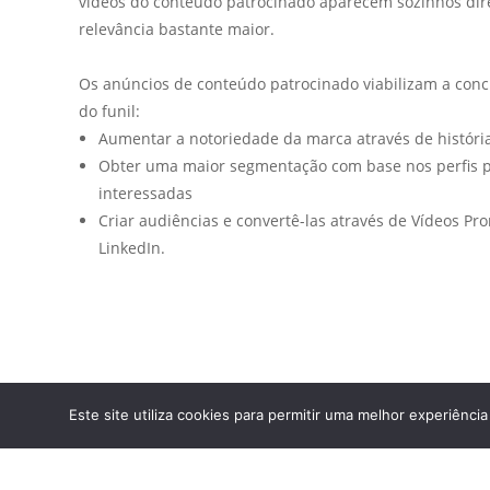
vídeos do conteúdo patrocinado aparecem sozinhos dir
relevância bastante maior.
Os anúncios de conteúdo patrocinado viabilizam a concr
do funil:
Aumentar a notoriedade da marca através de históri
Obter uma maior segmentação com base nos perfis pr
interessadas
Criar audiências e convertê-las através de Vídeos P
LinkedIn.
Este site utiliza cookies para permitir uma melhor experiência 
COPYRIGHT © 2026 YANK - CREATIVE MEDIA. TODOS OS DIREI