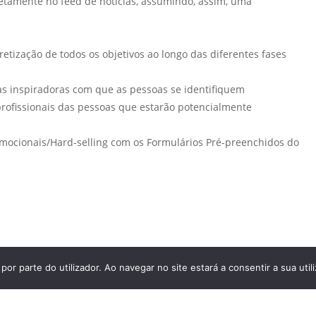
etamente no feed de notícias, assumindo, assim, uma
etização de todos os objetivos ao longo das diferentes fases
as inspiradoras com que as pessoas se identifiquem
ofissionais das pessoas que estarão potencialmente
romocionais/Hard-selling com os Formulários Pré-preenchidos do
por parte do utilizador. Ao navegar no site estará a consentir a sua util
TOS RESERVADOS.